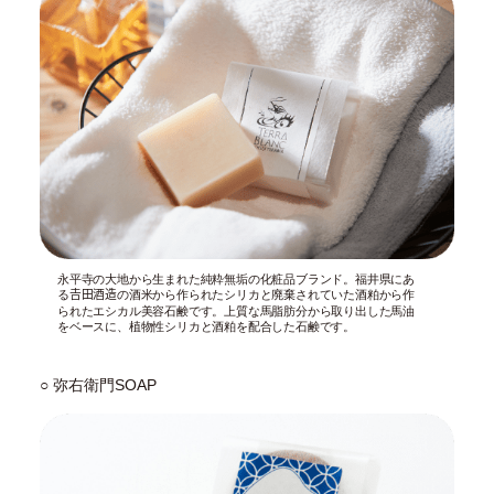
永平寺の大地から生まれた純粋無垢の化粧品ブランド。福井県にあ
る𠮷田酒造の酒米から作られたシリカと廃棄されていた酒粕から作
られたエシカル美容石鹸です。上質な馬脂肪分から取り出した馬油
をベースに、植物性シリカと酒粕を配合した石鹸です。
○ 弥右衛門SOAP